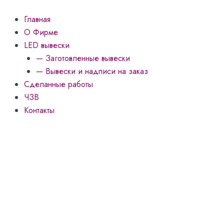
Количество
Перейти
товара
к
Главная
LED
содержимому
О Фирме
вывеска
"Боулинг"
LED вывески
— Заготовленные вывески
— Вывески и надписи на заказ
Сделанные работы
ЧЗВ
Контакты