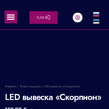
Перейти
к
Меню
содержимому
Корзина
0,00
€
LED вывески
Сделанные работы
Количество
товара
LED
вывеска
"Скорпион"
Главная
/
Знаки зодиака
/ LED вывеска «Скорпион»
LED вывеска «Скорпион»