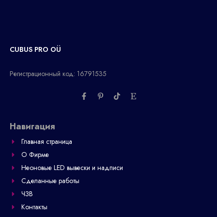
CUBUS PRO OÜ
Регистрационный код: 16791535
F
P
T
E
a
i
i
t
c
n
k
s
e
t
t
y
b
e
o
Навигация
o
r
k
o
e
Главная страница
k
s
-
t
О Фирме
f
-
p
Неоновые LED вывески и надписи
Сделанные работы
ЧЗВ
Контакты