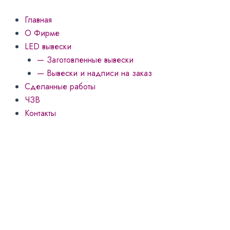
Количество
Перейти
товара
к
Главная
LED
содержимому
О Фирме
вывеска
"Рыбка"
LED вывески
— Заготовленные вывески
— Вывески и надписи на заказ
Сделанные работы
ЧЗВ
Контакты