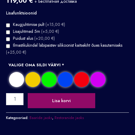
119,00
€
+ Бесплатная доставка
Lisafunktsioonid
Kaugjuhtimise pult
(+15,00 €)
Lisajuhtmed 5m
(+5,00 €)
Puidust alus
(+20,00 €)
Ilmastikukindel läbipaistev silikoonist kaitsekiht õues kasutamiseks
(+25,00 €)
VALIGE OMA SILDI VÄRVI
*
Lisa korvi
Kategooriad:
Baaride jaoks
,
Restoranide jaoks