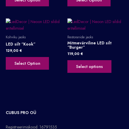
Kohviku jaoks
Restoranide jaoks
Mitmevärviline LED silt
LED silt “Kook”
“Burger”
129,00
€
119,00
€
Select Option
Select options
CUBUS PRO OÜ
Registreerimiskood: 16791535