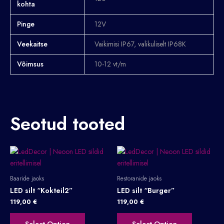
kohta
Pinge
12V
Veekaitse
Vaikimisi IP67, valikuliselt IP68K
Võimsus
10-12 vt/m
Seotud tooted
Baaride jaoks
Restoranide jaoks
LED silt “Kokteil2”
LED silt “Burger”
119,00
€
119,00
€
Select Option
Select Option