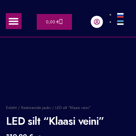
Skip
to
Menu
content
Cart
0,00
€
LED Neoon sildid
Tehtud tööd
LED
silt
"Klaasi
veini"
kogus
Esileht
/
Restoranide jaoks
/ LED silt “Klaasi veini”
LED silt “Klaasi veini”