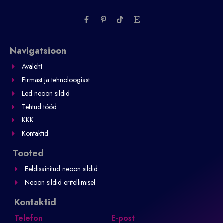
F
P
T
E
a
i
i
t
c
n
k
s
e
t
t
y
b
e
o
Navigatsioon
o
r
k
o
e
Avaleht
k
s
-
t
Firmast ja tehnoloogiast
f
-
p
Led neoon sildid
Tehtud tööd
KKK
Kontaktid
Tooted
Eeldisainitud neoon sildid
Neoon sildid eritellimisel
Kontaktid
Telefon
E-post