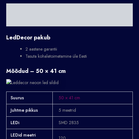
Kirjeldus
Lisainfo
LedDecor pakub
2 aastane garantii
Tasuta kohaletoimetamine üle Eesti
Mõõdud – 50 × 41 cm
Suurus
50 × 41 cm
Juhtme pikkus
5 meetrid
LEDi
SMD 2835
LEDid meetri
120