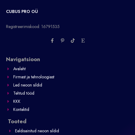
CUBUS PRO OÜ
Registreerimiskood: 16791535
F
P
T
E
a
i
i
t
c
n
k
s
e
t
t
y
b
e
o
Navigatsioon
o
r
k
o
e
Avaleht
k
s
-
t
Firmast ja tehnoloogiast
f
-
p
Led neoon sildid
Tehtud tööd
KKK
Kontaktid
Tooted
Eeldisainitud neoon sildid