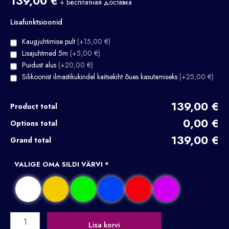
139,00
€
+ Бесплатная доставка
Lisafunktsioonid
Kaugjuhtimise pult
(+15,00 €)
Lisajuhtmed 5m
(+5,00 €)
Puidust alus
(+20,00 €)
Silikoonist ilmastikukindel kaitsekiht õues kasutamiseks
(+25,00 €)
139,00 €
Product total
0,00 €
Options total
139,00 €
Grand total
VALIGE OMA SILDI VÄRVI
*
Lisa korvi