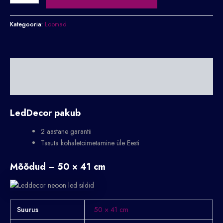
Kategooria:
Loomad
Kirjeldus
Lisainfo
LedDecor pakub
2 aastane garantii
Tasuta kohaletoimetamine üle Eesti
Mõõdud – 50 × 41 cm
Suurus
50 × 41 cm