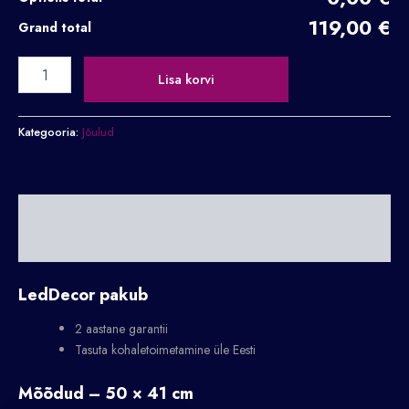
119,00 €
Grand total
Lisa korvi
Kategooria:
Jõulud
Kirjeldus
Lisainfo
LedDecor pakub
2 aastane garantii
Tasuta kohaletoimetamine üle Eesti
Mõõdud – 50 × 41 cm