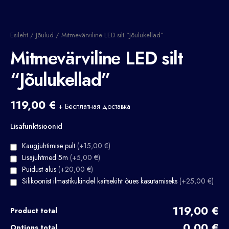
Esileht
/
Jõulud
/ Mitmevärviline LED silt “Jõulukellad”
Mitmevärviline LED silt
“Jõulukellad”
119,00
€
+ Бесплатная доставка
Lisafunktsioonid
Kaugjuhtimise pult
(+15,00 €)
Lisajuhtmed 5m
(+5,00 €)
Puidust alus
(+20,00 €)
Silikoonist ilmastikukindel kaitsekiht õues kasutamiseks
(+25,00 €)
119,00 €
Product total
0,00 €
Options total