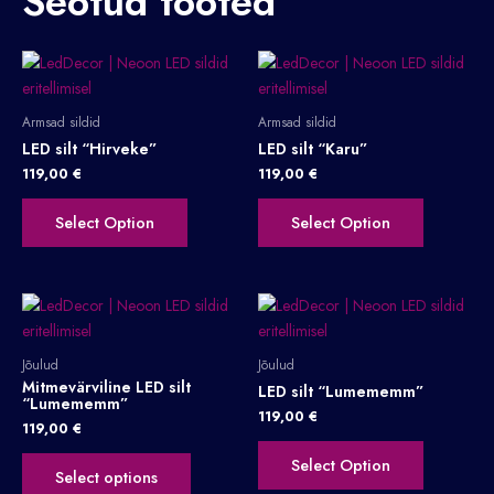
Seotud tooted
Armsad sildid
Armsad sildid
LED silt “Hirveke”
LED silt “Karu”
119,00
€
119,00
€
Select Option
Select Option
Jõulud
Jõulud
Mitmevärviline LED silt
LED silt “Lumememm”
“Lumememm”
119,00
€
119,00
€
Select Option
Select options