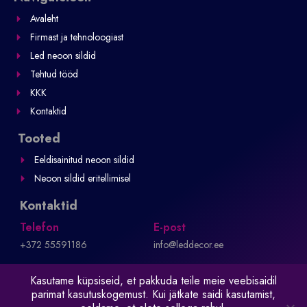
o
e
Avaleht
k
s
-
t
Firmast ja tehnoloogiast
f
-
p
Led neoon sildid
Tehtud tööd
KKK
Kontaktid
Tooted
Eeldisainitud neoon sildid
Neoon sildid eritellimisel
Kontaktid
Telefon
E-post
+372 55591186
info@leddecor.ee
Kasutame küpsiseid, et pakkuda teile meie veebisaidil
parimat kasutuskogemust. Kui jätkate saidi kasutamist,
Privaatsuspoliitika ja müügitingimused
Elizium Disain