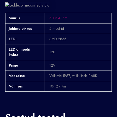
Suurus
50 × 41 cm
Juhtme pikkus
5 meetrid
LEDi
SMD 2835
LEDid meetri
120
kohta
Pinge
12V
Veekaitse
Vaikimisi IP67, valikuliselt IP68K
Võimsus
10-12 vt/m